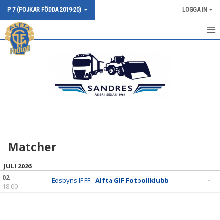
P 7 (POJKAR FÖDDA 2019-20)
LOGGA IN
HEM
NYHETER
KALENDER
MATCHER
TRUPPEN
Matcher
BILDGALLERI
JULI 2026
DOKUMENT
02
Edsbyns IF FF -
Alfta GIF Fotbollklubb
-
18:00
KONTAKT