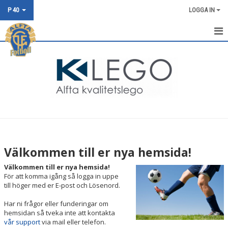
P 40
LOGGA IN
HEM
NYHETER
KALENDER
MATCHER
TRUPPEN
Välkommen till er nya hemsida!
BILDGALLERI
Välkommen till er nya hemsida!
För att komma igång så logga in uppe
DOKUMENT
till höger med er E-post och Lösenord.
Har ni frågor eller funderingar om
KONTAKT
hemsidan så tveka inte att kontakta
vår support
via mail eller telefon.