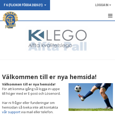
F 6 (FLICKOR FÖDDA 2020-21)
LOGGA IN
HEM
NYHETER
KALENDER
MATCHER
TRUPPEN
Välkommen till er nya hemsida!
BILDGALLERI
Välkommen till er nya hemsida!
För att komma igång så logga in uppe
DOKUMENT
till höger med er E-post och Lösenord.
Har ni frågor eller funderingar om
KONTAKT
hemsidan så tveka inte att kontakta
vår support
via mail eller telefon.