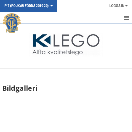
P 7 (POJKAR FÖDDA 2019-20)
LOGGA IN
HEM
NYHETER
KALENDER
MATCHER
TRUPPEN
Bildgalleri
BILDGALLERI
DOKUMENT
KONTAKT