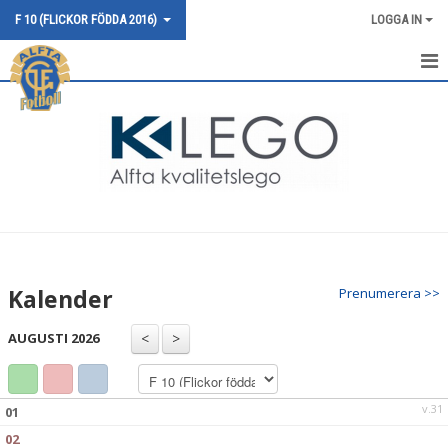
F 10 (FLICKOR FÖDDA 2016)
LOGGA IN
HEM
NYHETER
KALENDER
MATCHER
TRUPPEN
Kalender
Prenumerera >>
BILDGALLERI
AUGUSTI 2026
DOKUMENT
KONTAKT
v.31
01
02