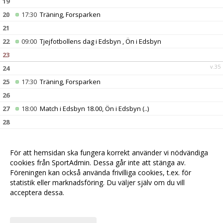
19
20
17:30
Träning, Forsparken
21
22
09:00
Tjejfotbollens dag i Edsbyn , Ön i Edsbyn
23
v.35
24
25
17:30
Träning, Forsparken
26
27
18:00
Match i Edsbyn 18.00, Ön i Edsbyn
(..)
28
29
30
15:00
IF Team Hudik hemma, Forsparken
()
För att hemsidan ska fungera korrekt använder vi nödvändiga
v.36
31
cookies från SportAdmin. Dessa går inte att stänga av.
Föreningen kan också använda frivilliga cookies, t.ex. för
statistik eller marknadsföring. Du väljer själv om du vill
acceptera dessa.
Anpassa dina val
Cookie-
Gå till