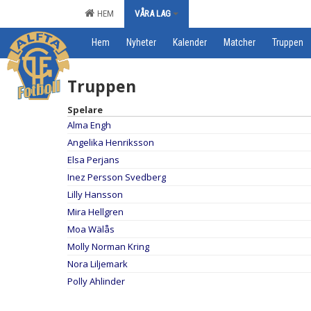
HEM
VÅRA LAG
Hem
Nyheter
Kalender
Matcher
Truppen
Truppen
Spelare
Alma Engh
Angelika Henriksson
Elsa Perjans
Inez Persson Svedberg
Lilly Hansson
Mira Hellgren
Moa Wälås
Molly Norman Kring
Nora Liljemark
Polly Ahlinder