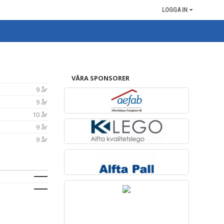
LOGGA IN
VÅRA SPONSORER
9 år
9 år
10 år
9 år
9 år