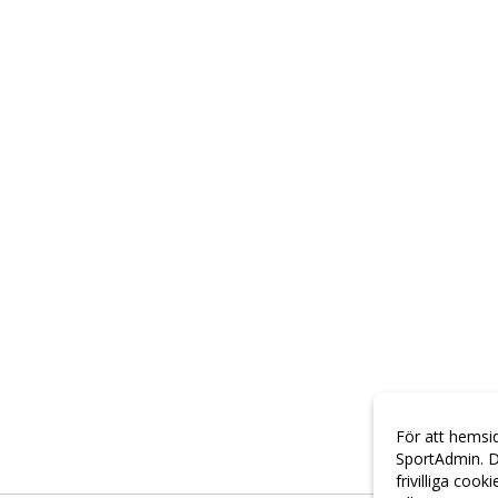
För att hemsi
SportAdmin. D
frivilliga cook