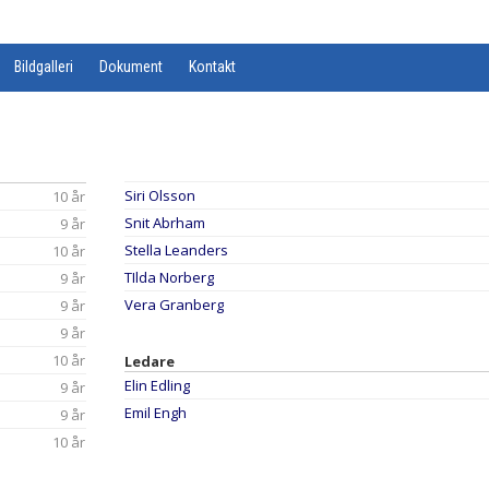
Bildgalleri
Dokument
Kontakt
Siri Olsson
10 år
Snit Abrham
9 år
Stella Leanders
10 år
TIlda Norberg
9 år
Vera Granberg
9 år
9 år
10 år
Ledare
Elin Edling
9 år
Emil Engh
9 år
10 år