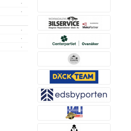
-
-
-
-
-