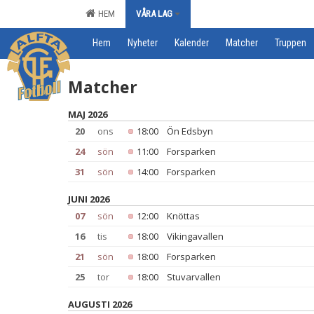
HEM
VÅRA LAG
Hem
Nyheter
Kalender
Matcher
Truppen
Matcher
MAJ 2026
20
ons
18:00
Ön Edsbyn
24
sön
11:00
Forsparken
31
sön
14:00
Forsparken
JUNI 2026
07
sön
12:00
Knöttas
16
tis
18:00
Vikingavallen
21
sön
18:00
Forsparken
25
tor
18:00
Stuvarvallen
AUGUSTI 2026