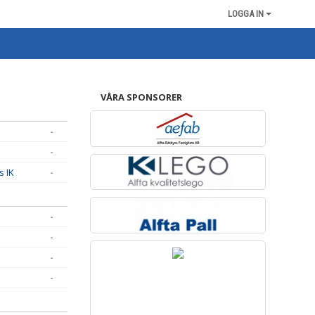
LOGGA IN
VÅRA SPONSORER
-
-
s IK
-
-
-
-
-