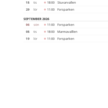
18
tis
18:00
Stuvarvallen
29
lör
11:00
Forsparken
SEPTEMBER 2026
06
sön
11:00
Forsparken
08
tis
18:00
Marmavalllen
19
lör
11:00
Forsparken