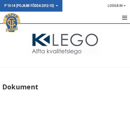
P 13-14 (POJKAR FÖDDA 2012-13)
LOGGA IN
HEM
NYHETER
KALENDER
MATCHER
TRUPPEN
Dokument
BILDGALLERI
DOKUMENT
KONTAKT