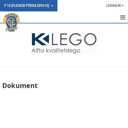
F 15 (FLICKOR FÖDDA 2010-12)
LOGGA IN
HEM
NYHETER
KALENDER
MATCHER
TRUPPEN
Dokument
BILDGALLERI
DOKUMENT
KONTAKT