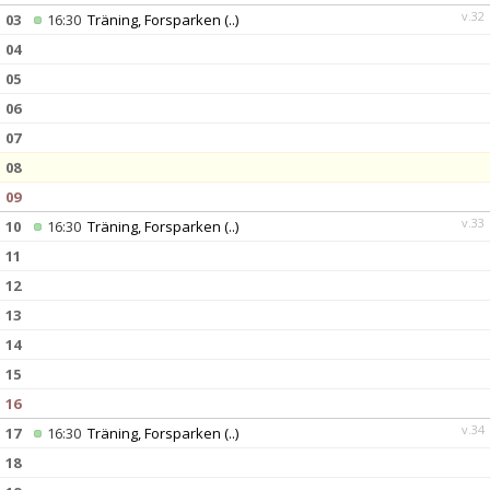
v.32
03
16:30
Träning, Forsparken
(..)
04
05
06
07
08
09
v.33
10
16:30
Träning, Forsparken
(..)
11
12
13
14
15
16
v.34
17
16:30
Träning, Forsparken
(..)
18