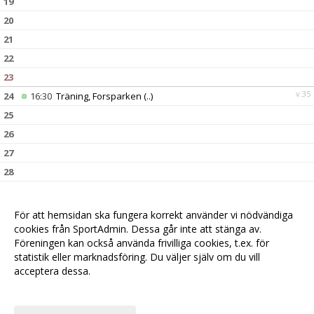
19
20
21
22
23
v.35
24
16:30
Träning, Forsparken
(..)
25
26
27
28
29
30
För att hemsidan ska fungera korrekt använder vi nödvändiga
v.36
31
cookies från SportAdmin. Dessa går inte att stänga av.
16:30
Träning, Forsparken
(..)
Föreningen kan också använda frivilliga cookies, t.ex. för
statistik eller marknadsföring. Du väljer själv om du vill
acceptera dessa.
Anpassa dina val
Cookie-
Gå till