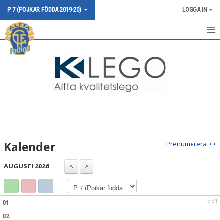
P 7 (POJKAR FÖDDA 2019-20)
LOGGA IN
HEM
NYHETER
KALENDER
MATCHER
TRUPPEN
Kalender
Prenumerera >>
BILDGALLERI
AUGUSTI 2026
DOKUMENT
KONTAKT
v.31
01
02