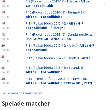
16
P 9 (Pojkar födda 2017-18)
»
Edsbyn -
Alfta
-
10:00
GIF Fotbollklubb
16
F 15 (Flickor födda 2010-12)
»
Rengsjö SK -
-
12:00
Alfta GIF Fotbollklubb
16
P 11 (Pojkar födda 2015-16)
»
Alfta GIF
-
14:00
Fotbollklubb
- Ifk bergvik
18
F 11 (Flickor födda 2014-15)
»
Sandarne/Stugs
-
18:00
und -
Alfta GIF Fotbollklubb
20
P 11 (Pojkar födda 2015-16)
»
Arbrå -
Alfta GIF
-
18:30
Fotbollklubb
23
P 12 (Pojkar födda 2014)
»
Ljusdals IF -
Alfta
-
13:00
23
P 11 (Pojkar födda 2015-16)
»
Strands if -
-
14:00
Alfta GIF Fotbollklubb
26
P 13-14 (Pojkar födda 2012-13)
»
Järvsö BK -
-
18:30
Alfta GIF Fotbollklubb P13/14 (2013, 2012)
Fler kommande matcher >>
Spelade matcher