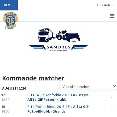
HEM
LOGGA IN
HEM
NYHETER
OM KLUBBEN
KONTAKT
KALENDER
Kommande matcher
BILDGALLERI
AUGUSTI 2026
DOKUMENT
12
P 13-14 (Pojkar födda 2012-13)
»
Bergvik -
-
18:30
Alfta GIF Fotbollklubb
VÅRA LAG/TRÄNARE
15
P 11 (Pojkar födda 2015-16)
»
Alfta GIF
-
14:00
Fotbollklubb
- Strands
MATCHER