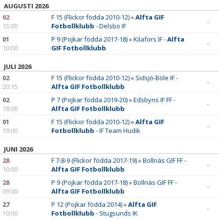
AUGUSTI 2026
02
F 15 (Flickor födda 2010-12)
»
Alfta GIF
-
15:00
Fotbollklubb
- Delsbo IF
01
P 9 (Pojkar födda 2017-18)
»
Kilafors IF -
Alfta
-
10:00
GIF Fotbollklubb
JULI 2026
02
F 15 (Flickor födda 2010-12)
»
Sidsjö-Böle IF -
-
20:15
Alfta GIF Fotbollklubb
02
P 7 (Pojkar födda 2019-20)
»
Edsbyns IF FF -
-
18:00
Alfta GIF Fotbollklubb
01
F 15 (Flickor födda 2010-12)
»
Alfta GIF
-
19:00
Fotbollklubb
- IF Team Hudik
JUNI 2026
28
F 7-8-9 (Flickor födda 2017-19)
»
Bollnäs GIF FF -
-
10:00
Alfta GIF Fotbollklubb
28
P 9 (Pojkar födda 2017-18)
»
Bollnäs GIF FF -
-
09:00
Alfta GIF Fotbollklubb
27
P 12 (Pojkar födda 2014)
»
Alfta GIF
-
10:00
Fotbollklubb
- Stugsunds IK