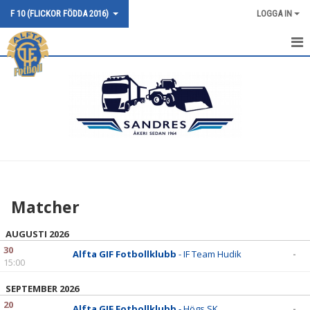
F 10 (FLICKOR FÖDDA 2016)
LOGGA IN
HEM
NYHETER
KALENDER
MATCHER
TRUPPEN
Matcher
BILDGALLERI
AUGUSTI 2026
DOKUMENT
30
Alfta GIF Fotbollklubb
- IF Team Hudik
-
15:00
KONTAKT
SEPTEMBER 2026
20
Alfta GIF Fotbollklubb
- Högs SK
-