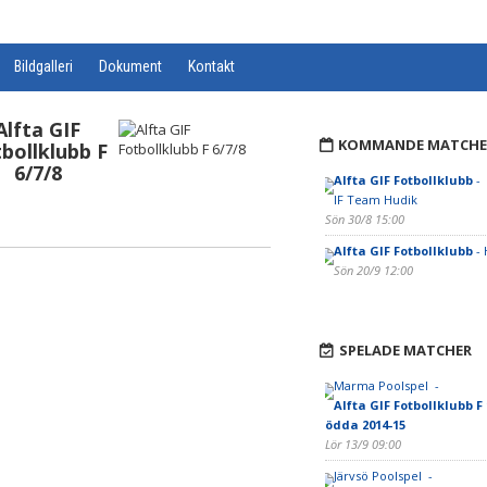
Bildgalleri
Dokument
Kontakt
Alfta GIF
KOMMANDE MATCHE
bollklubb F
6/7/8
Alfta GIF Fotbollklubb
-
IF Team Hudik
Sön 30/8 15:00
Alfta GIF Fotbollklubb
- 
Sön 20/9 12:00
SPELADE MATCHER
Marma Poolspel -
Alfta GIF Fotbollklubb F 
ödda 2014-15
Lör 13/9 09:00
Järvsö Poolspel -