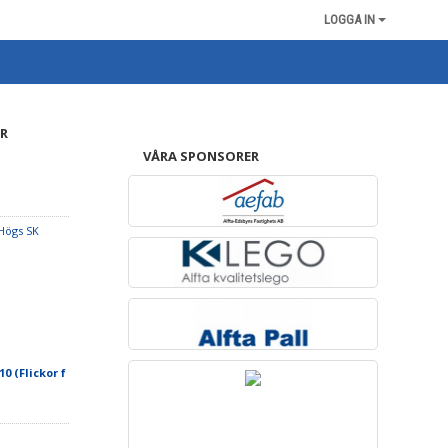
LOGGA IN
R
VÅRA SPONSORER
Högs SK
10 (Flickor f