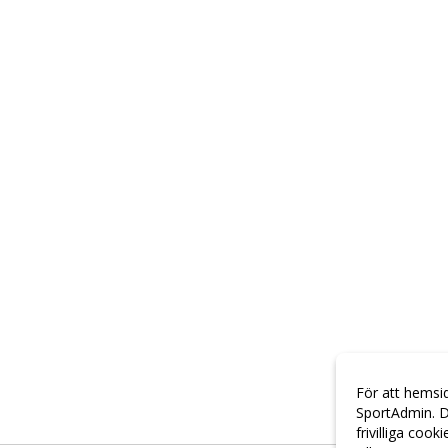
För att hemsi
SportAdmin. D
frivilliga cook