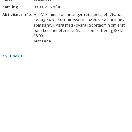
Samling:
09:00, Viksjöfors
Aktivitetsinfo:
Hej! Vi kommer att arrangera ett poolspel i Vischan
lördag 23/8, är nu intresserad av att veta hur många
som kan/vill vara med - svara i Sportadmin om erat
barn kommer eller inte. Svara senast fredag 8/8 kl
18.00.
Mvh Lena
<< Tillbaka