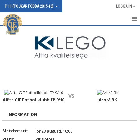
P 11 (POJKAR FÖDDA 2015-16)
LOGGA IN
HEM
NYHETER
KALENDER
MATCHER
TRUPPEN
vs
BILDGALLERI
Alfta GIF Fotbollklubb FP 9/10
Arbrå BK
DOKUMENT
INFORMATION
KONTAKT
Matchstart:
lör 23 augusti, 10:00
Plats:
Viksjöfors