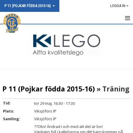
P 11 (POJKAR FÖDDA 2015-16)
LOGGA IN
HEM
NYHETER
KALENDER
MATCHER
TRUPPEN
P 11 (Pojkar födda 2015-16)
» Träning
BILDGALLERI
Tid:
tor 29 maj, 16:30 - 17:30
DOKUMENT
Plats:
Viksjöfors IP
Samling:
Viksjöfors IP
KONTAKT
??Obs! Ändrad i och med att det är lov!
Vänligen fyll i kallelserna om ditt barn kommer på