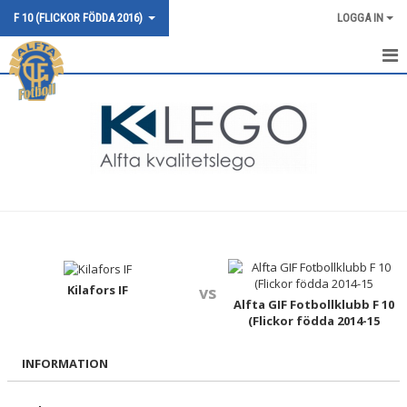
F 10 (FLICKOR FÖDDA 2016)
LOGGA IN
HEM
NYHETER
KALENDER
MATCHER
TRUPPEN
BILDGALLERI
Kilafors IF
vs
Alfta GIF Fotbollklubb F 10
(Flickor födda 2014-15
DOKUMENT
INFORMATION
KONTAKT