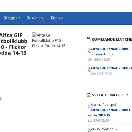
Bildgalleri
Dokument
Kontakt
Alfta GIF
KOMMANDE MATCHE
tbollklubb
0 - Flickor
Alfta GIF Fotbollklubb
-
ödda 14-15
IF Team Hudik
Sön 30/8 15:00
Alfta GIF Fotbollklubb
- 
Sön 20/9 12:00
SPELADE MATCHER
sö
Marma Poolspel -
Alfta GIF Fotbollklubb F 
ödda 2014-15
Lör 13/9 09:00
Järvsö Poolspel -