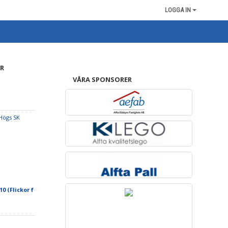
LOGGA IN
R
VÅRA SPONSORER
Högs SK
10 (Flickor f