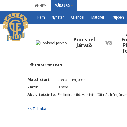
HEM
VÅRA LAG
Hem
Nyheter
Kalender
Matcher
Truppen
Poolspel
Fo
vs
Järvsö
F1
f
INFORMATION
Matchstart:
sön 01 juni, 09:00
Plats:
Järvsö
Aktivitetsinfo:
Preliminär tid. Har inte fått nåt från Järv
<< Tillbaka