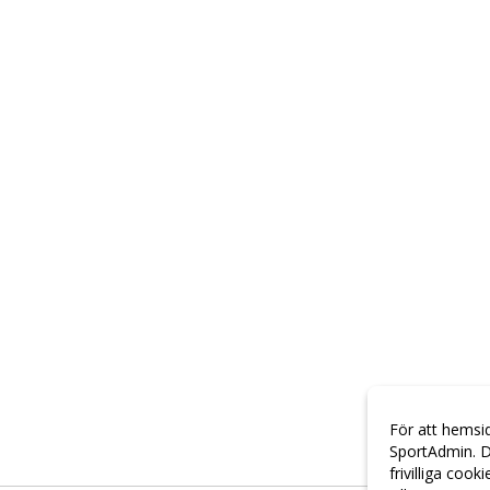
För att hemsi
SportAdmin. D
frivilliga cook