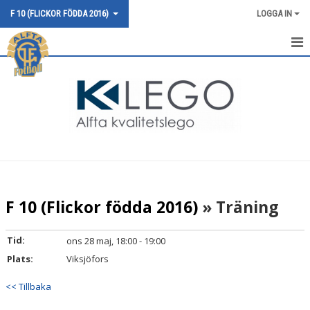
F 10 (FLICKOR FÖDDA 2016)
LOGGA IN
HEM
NYHETER
KALENDER
MATCHER
TRUPPEN
F 10 (Flickor födda 2016)
» Träning
BILDGALLERI
Tid:
ons 28 maj, 18:00 - 19:00
DOKUMENT
Plats:
Viksjöfors
KONTAKT
<< Tillbaka