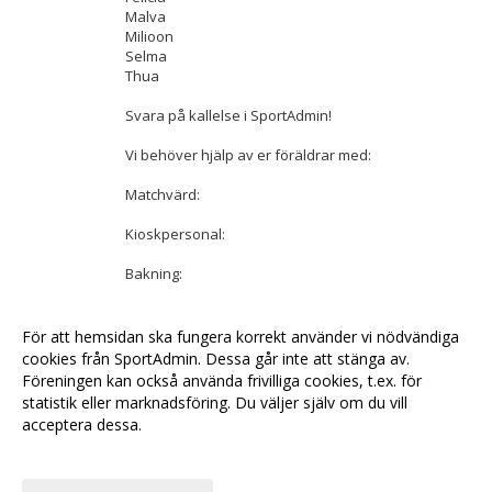
Malva
Milioon
Selma
Thua
Svara på kallelse i SportAdmin!
Vi behöver hjälp av er föräldrar med:
Matchvärd:
Kioskpersonal:
Bakning:
Ni ska också gärna vara på plats 17.00, senast 17.15
För att hemsidan ska fungera korrekt använder vi nödvändiga
cookies från SportAdmin. Dessa går inte att stänga av.
<< Tillbaka
Föreningen kan också använda frivilliga cookies, t.ex. för
statistik eller marknadsföring. Du väljer själv om du vill
acceptera dessa.
Anpassa dina val
Cookie-
Gå till