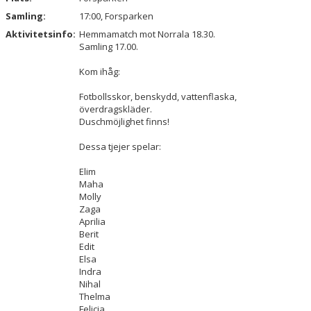
Samling:
17:00, Forsparken
Aktivitetsinfo:
Hemmamatch mot Norrala 18.30.
Samling 17.00.
Kom ihåg:
Fotbollsskor, benskydd, vattenflaska,
överdragskläder.
Duschmöjlighet finns!
Dessa tjejer spelar:
Elim
Maha
Molly
Zaga
Aprilia
Berit
Edit
Elsa
Indra
Nihal
Thelma
Felicia