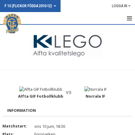
F 15 (FLICKOR FÖDDA 2010-12)
LOGGA IN
HEM
NYHETER
KALENDER
MATCHER
TRUPPEN
vs
BILDGALLERI
Alfta GIF Fotbollklubb
Norrala IF
DOKUMENT
INFORMATION
KONTAKT
Matchstart:
ons 10 juni, 18:30
Plats:
Forsparken