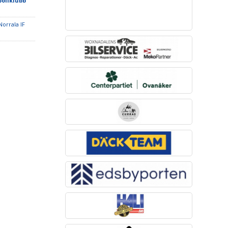
bollklubb
Norrala IF