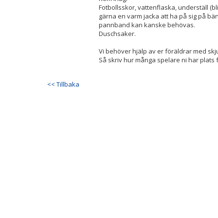
Fotbollsskor, vattenflaska, underställ (bl
gärna en varm jacka att ha på sig på bä
pannband kan kanske behövas.
Duschsaker.
Vi behöver hjälp av er föräldrar med skj
Så skriv hur många spelare ni har plats f
<< Tillbaka