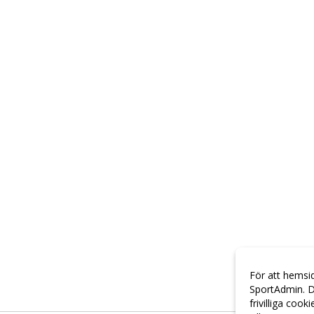
För att hemsi
SportAdmin. D
frivilliga cook