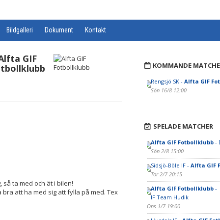
Bildgalleri
Dokument
Kontakt
Alfta GIF
KOMMANDE MATCHE
tbollklubb
Rengsjö SK -
Alfta GIF Fo
Sön 16/8 12:00
SPELADE MATCHER
Alfta GIF Fotbollklubb
- 
Sön 2/8 15:00
Sidsjö-Böle IF -
Alfta GIF 
Tor 2/7 20:15
så ta med och ät i bilen!
Alfta GIF Fotbollklubb
-
 bra att ha med sig att fylla på med. Tex
IF Team Hudik
Ons 1/7 19:00