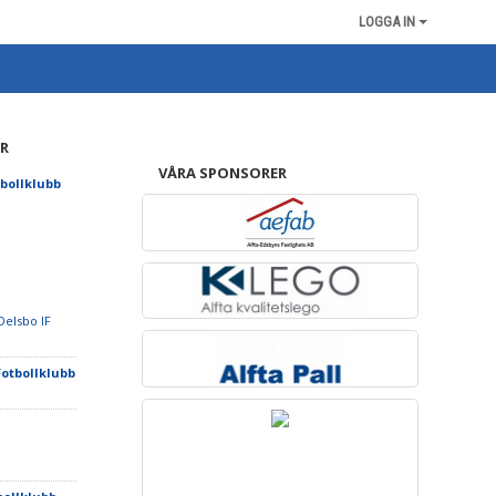
LOGGA IN
R
VÅRA SPONSORER
tbollklubb
Delsbo IF
Fotbollklubb