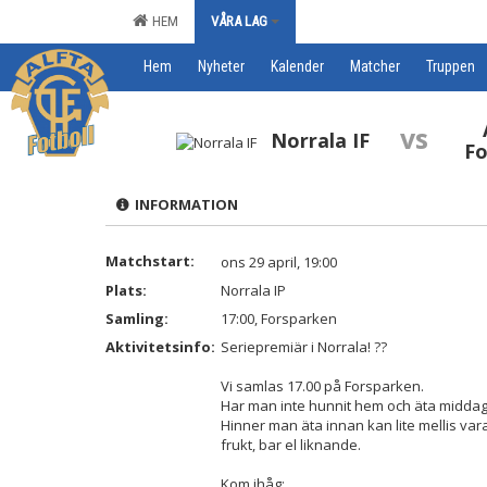
HEM
VÅRA LAG
Hem
Nyheter
Kalender
Matcher
Truppen
vs
Norrala IF
Fo
INFORMATION
Matchstart:
ons 29 april, 19:00
Plats:
Norrala IP
Samling:
17:00, Forsparken
Aktivitetsinfo:
Seriepremiär i Norrala! ??
Vi samlas 17.00 på Forsparken.
Har man inte hunnit hem och äta middag, 
Hinner man äta innan kan lite mellis vara
frukt, bar el liknande.
Kom ihåg: