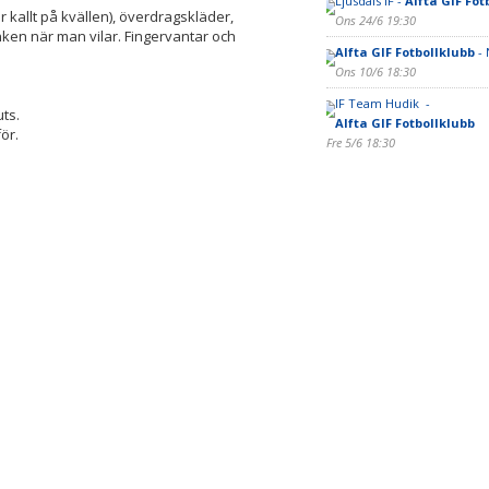
Ljusdals IF -
Alfta GIF Fot
ir kallt på kvällen), överdragskläder,
Ons 24/6 19:30
nken när man vilar. Fingervantar och
Alfta GIF Fotbollklubb
- 
Ons 10/6 18:30
IF Team Hudik -
uts.
Alfta GIF Fotbollklubb
ör.
Fre 5/6 18:30