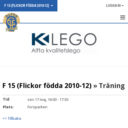
F 15 (FLICKOR FÖDDA 2010-12)
LOGGA IN
HEM
NYHETER
KALENDER
MATCHER
TRUPPEN
F 15 (Flickor födda 2010-12)
» Träning
BILDGALLERI
Tid:
sön 17 maj, 16:00 - 17:30
DOKUMENT
Plats:
Forsparken
KONTAKT
<< Tillbaka