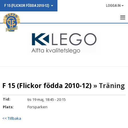
F 15 (FLICKOR FÖDDA 2010-12)
LOGGA IN
HEM
NYHETER
KALENDER
MATCHER
TRUPPEN
F 15 (Flickor födda 2010-12)
» Träning
BILDGALLERI
Tid:
tis 19 maj, 18:45 - 20:15
DOKUMENT
Plats:
Forsparken
KONTAKT
<< Tillbaka