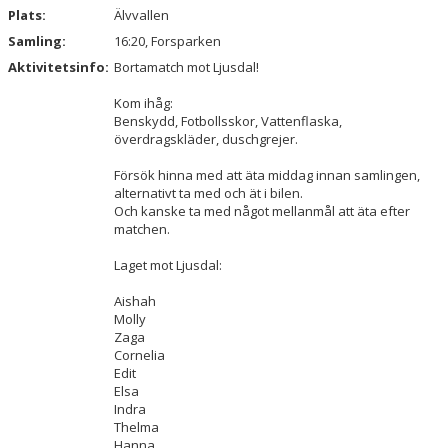
Plats:
Älvvallen
Samling:
16:20, Forsparken
Aktivitetsinfo:
Bortamatch mot Ljusdal!
Kom ihåg:
Benskydd, Fotbollsskor, Vattenflaska,
överdragskläder, duschgrejer.
Försök hinna med att äta middag innan samlingen,
alternativt ta med och ät i bilen.
Och kanske ta med något mellanmål att äta efter
matchen.
Laget mot Ljusdal:
Aishah
Molly
Zaga
Cornelia
Edit
Elsa
Indra
Thelma
Hanna