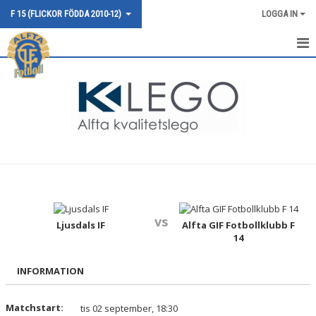
F 15 (FLICKOR FÖDDA 2010-12)
LOGGA IN
HEM
NYHETER
KALENDER
MATCHER
TRUPPEN
vs
BILDGALLERI
Ljusdals IF
Alfta GIF Fotbollklubb F
14
DOKUMENT
INFORMATION
KONTAKT
Matchstart:
tis 02 september, 18:30