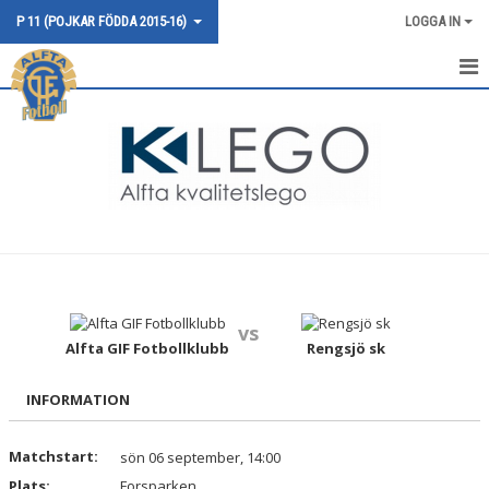
P 11 (POJKAR FÖDDA 2015-16)
LOGGA IN
HEM
NYHETER
KALENDER
MATCHER
TRUPPEN
vs
BILDGALLERI
Alfta GIF Fotbollklubb
Rengsjö sk
DOKUMENT
INFORMATION
KONTAKT
Matchstart:
sön 06 september, 14:00
Plats:
Forsparken