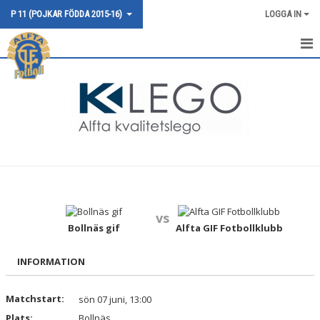
P 11 (POJKAR FÖDDA 2015-16)
LOGGA IN
HEM
NYHETER
KALENDER
MATCHER
TRUPPEN
vs
BILDGALLERI
Bollnäs gif
Alfta GIF Fotbollklubb
DOKUMENT
INFORMATION
KONTAKT
Matchstart:
sön 07 juni, 13:00
Plats:
Bollnäs