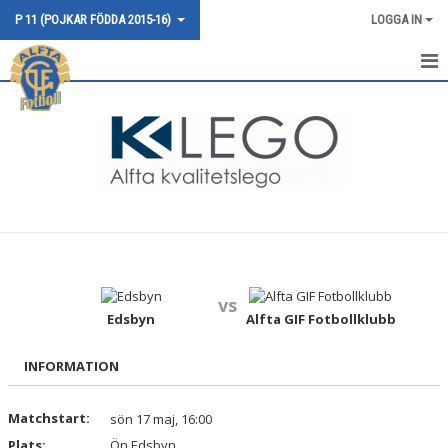
P 11 (POJKAR FÖDDA 2015-16)
LOGGA IN
HEM
NYHETER
KALENDER
MATCHER
TRUPPEN
vs
BILDGALLERI
Edsbyn
Alfta GIF Fotbollklubb
DOKUMENT
INFORMATION
KONTAKT
Matchstart:
sön 17 maj, 16:00
Plats:
Ön Edsbyn