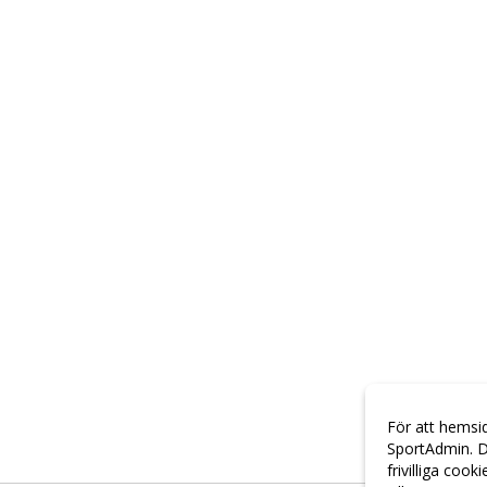
För att hemsi
SportAdmin. D
frivilliga cook