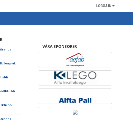
LOGGA IN
R
VÅRA SPONSORER
Strands
Ifk bergvik
klubb
bollklubb
llklubb
Strands