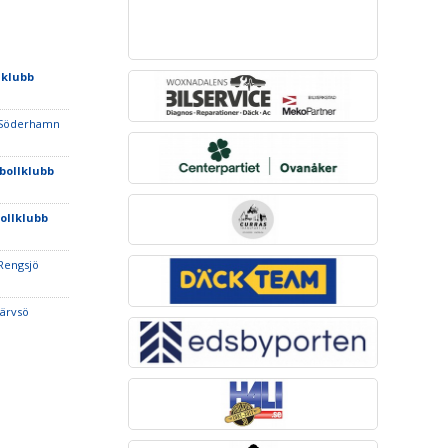
lklubb
Söderhamn
tbollklubb
bollklubb
Rengsjö
Järvsö