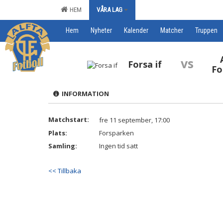
HEM
VÅRA LAG
Hem
Nyheter
Kalender
Matcher
Truppen
vs
Forsa if
Fo
INFORMATION
Matchstart:
fre 11 september, 17:00
Plats:
Forsparken
Samling:
Ingen tid satt
<< Tillbaka