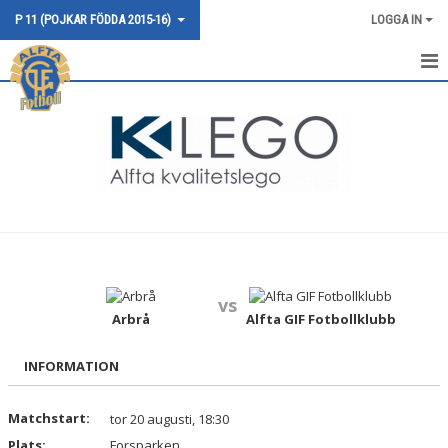
P 11 (POJKAR FÖDDA 2015-16)
LOGGA IN
HEM
NYHETER
KALENDER
MATCHER
TRUPPEN
vs
BILDGALLERI
Arbrå
Alfta GIF Fotbollklubb
DOKUMENT
INFORMATION
KONTAKT
Matchstart:
tor 20 augusti, 18:30
Plats:
Forsparken