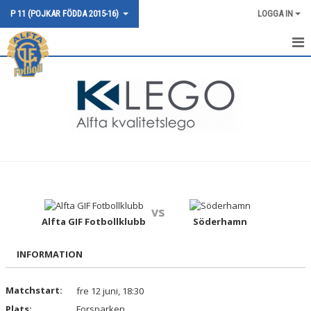
P 11 (POJKAR FÖDDA 2015-16)
LOGGA IN
HEM
NYHETER
KALENDER
MATCHER
TRUPPEN
vs
BILDGALLERI
Alfta GIF Fotbollklubb
Söderhamn
DOKUMENT
INFORMATION
KONTAKT
Matchstart:
fre 12 juni, 18:30
Plats:
Forsparken