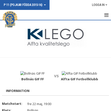
P 11 (POJKAR FÖDDA 2015-16)
LOGGA IN
HEM
NYHETER
KALENDER
MATCHER
TRUPPEN
vs
BILDGALLERI
Bollnäs GIF FF
Alfta GIF Fotbollklubb
DOKUMENT
INFORMATION
KONTAKT
Matchstart:
fre 22 maj, 19:00
Plats:
Bollnäs