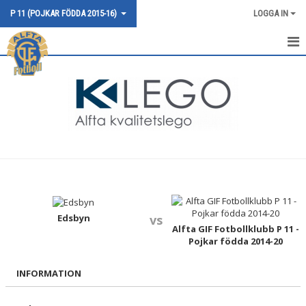
P 11 (POJKAR FÖDDA 2015-16)
LOGGA IN
HEM
NYHETER
KALENDER
MATCHER
TRUPPEN
BILDGALLERI
Edsbyn
vs
Alfta GIF Fotbollklubb P 11 -
Pojkar födda 2014-20
DOKUMENT
INFORMATION
KONTAKT