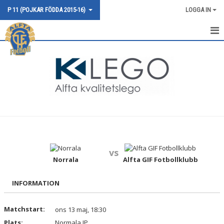
P 11 (POJKAR FÖDDA 2015-16)
LOGGA IN
HEM
NYHETER
KALENDER
MATCHER
TRUPPEN
vs
BILDGALLERI
Norrala
Alfta GIF Fotbollklubb
DOKUMENT
INFORMATION
KONTAKT
Matchstart:
ons 13 maj, 18:30
Plats:
Normala IP