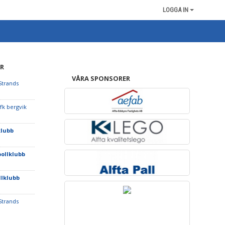
LOGGA IN
R
VÅRA SPONSORER
Strands
Ifk bergvik
klubb
bollklubb
llklubb
Strands