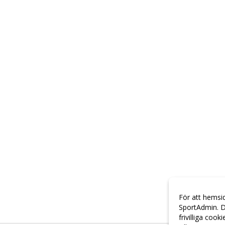
För att hemsi
SportAdmin. D
frivilliga cook