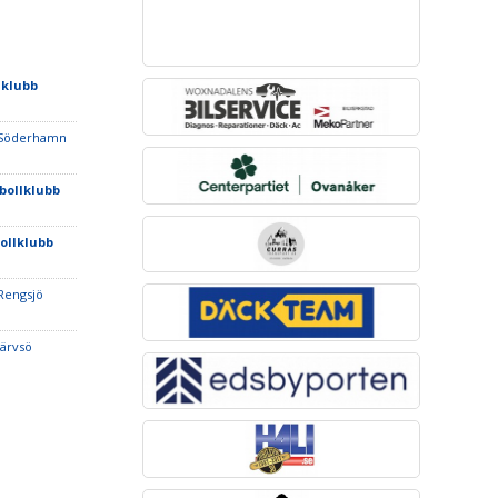
lklubb
Söderhamn
tbollklubb
bollklubb
Rengsjö
Järvsö