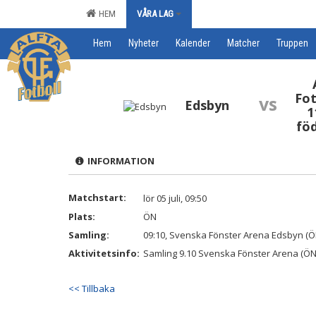
HEM
VÅRA LAG
Hem
Nyheter
Kalender
Matcher
Truppen
Fot
vs
Edsbyn
1
fö
INFORMATION
Matchstart:
lör 05 juli, 09:50
Plats:
ÖN
Samling:
09:10, Svenska Fönster Arena Edsbyn (Ö
Aktivitetsinfo:
Samling 9.10 Svenska Fönster Arena (ÖN
<< Tillbaka