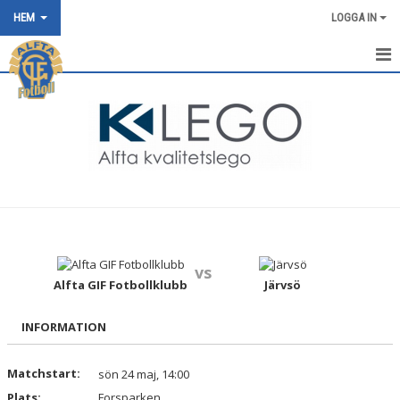
HEM
LOGGA IN
HEM
NYHETER
OM KLUBBEN
FRITIDSKORTET
KONTAKT
vs
KALENDER
Alfta GIF Fotbollklubb
Järvsö
BILDGALLERI
INFORMATION
DOKUMENT
Matchstart:
sön 24 maj, 14:00
Plats:
VÅRA LAG/TRÄNARE
Forsparken