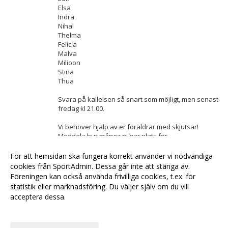
Elsa
Indra
Nihal
Thelma
Felicia
Malva
Milioon
Stina
Thua
Svara på kallelsen så snart som möjligt, men senast
fredag kl 21.00.
Vi behöver hjälp av er föräldrar med skjutsar!
Meddela hur många ni har plats för.
För att hemsidan ska fungera korrekt använder vi nödvändiga
<< Tillbaka
cookies från SportAdmin. Dessa går inte att stänga av.
Föreningen kan också använda frivilliga cookies, t.ex. för
statistik eller marknadsföring. Du väljer själv om du vill
acceptera dessa.
Anpassa dina val
Cookie-
Gå till