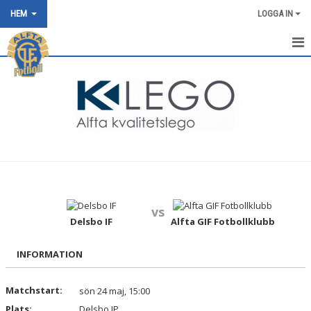
HEM
LOGGA IN
HEM
NYHETER
OM KLUBBEN
KONTAKT
KALENDER
vs
BILDGALLERI
Delsbo IF
Alfta GIF Fotbollklubb
DOKUMENT
INFORMATION
VÅRA LAG/TRÄNARE
Matchstart:
sön 24 maj, 15:00
Plats:
MATCHER
Delsbo IP