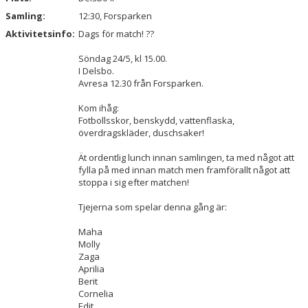
Samling:
12:30, Forsparken
Aktivitetsinfo:
Dags för match! ??
Söndag 24/5, kl 15.00.
I Delsbo.
Avresa 12.30 från Forsparken.
Kom ihåg:
Fotbollsskor, benskydd, vattenflaska,
överdragskläder, duschsaker!
Ät ordentlig lunch innan samlingen, ta med något att
fylla på med innan match men framförallt något att
stoppa i sig efter matchen!
Tjejerna som spelar denna gång är:
Maha
Molly
Zaga
Aprilia
Berit
Cornelia
Edit